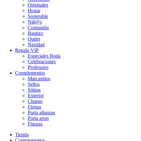
Originales
Hogar
Sostenible
Niñ@s
Comunión
Bautizo
Outlet
Navidad
Regalo VIP
Especiales Boda
Celebraciones
Profesores
Complementos
Marcasitios
Sellos
Sitting
Exterior
Chapas
Firmas
Porta alianzas
Porta arras
Figuras
Tienda
Complementos